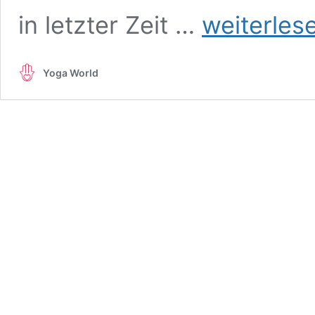
„Ich
in letzter Zeit …
weiterles
bin
eine
ewige
Yoga World
Schülerin“
–
Elena
Brower
im
Interview