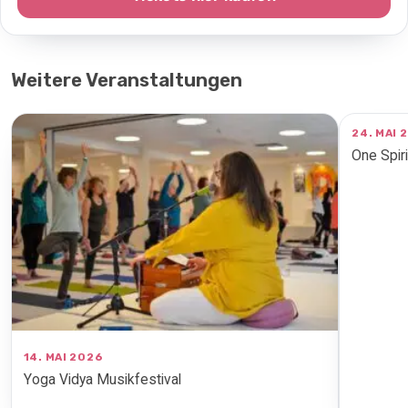
Weitere Veranstaltungen
24. MAI 
One Spiri
14. MAI 2026
Yoga Vidya Musikfestival