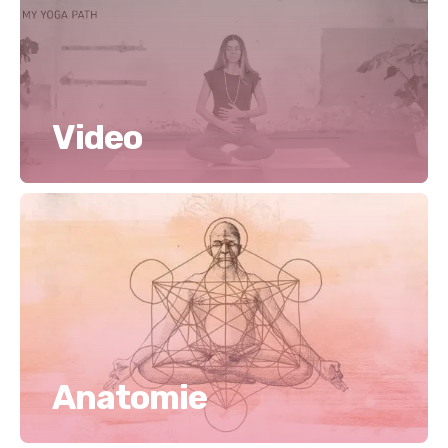
Video
Anatomie