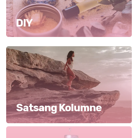
DIY
Satsang Kolumne