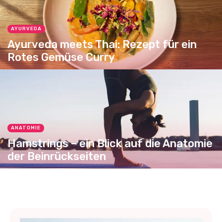
AYURVEDA
Ayurveda meets Thai: Rezept für ein
Rotes Gemüse Curry
ANATOMIE
Hamstrings – ein Blick auf die Anatomie
der Beinrückseiten