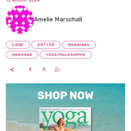
13. AUGUST 2024
Amelie Marschall
LIEBE
GÖTTER
RAMAYANA
HANUMAN
YOGA PHILOSOPHIE