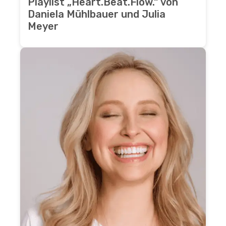
Playlist „Heart.Beat.Flow.“ von
Daniela Mühlbauer und Julia
Meyer