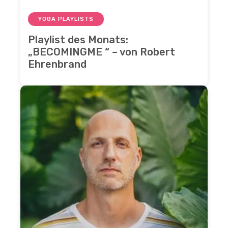
YOGA PLAYLISTS
Playlist des Monats:
„BECOMINGME “ – von Robert
Ehrenbrand