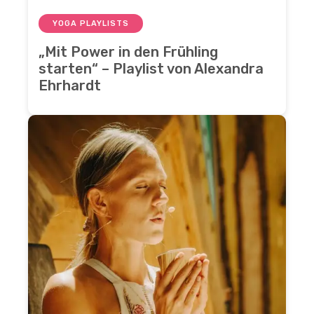
YOGA PLAYLISTS
„Mit Power in den Frühling
starten“ – Playlist von Alexandra
Ehrhardt