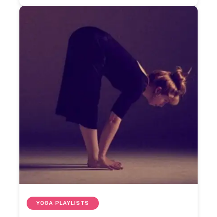
YOGA PLAYLISTS