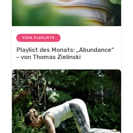
YOGA PLAYLISTS
Playlist des Monats: „Abundance“
– von Thomas Zielinski