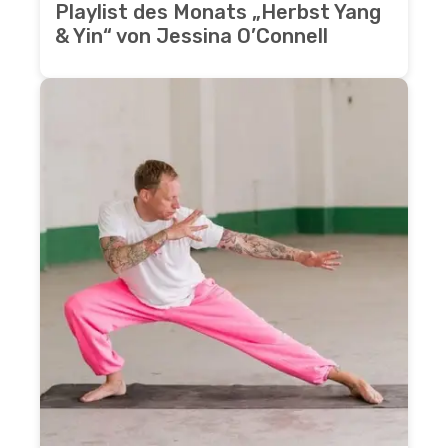
Playlist des Monats „Herbst Yang
& Yin“ von Jessina O’Connell