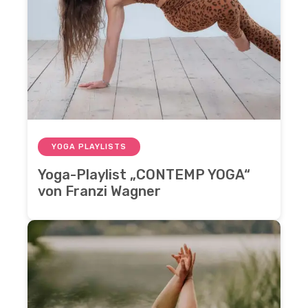
YOGA PLAYLISTS
Yoga-Playlist „CONTEMP YOGA“
von Franzi Wagner