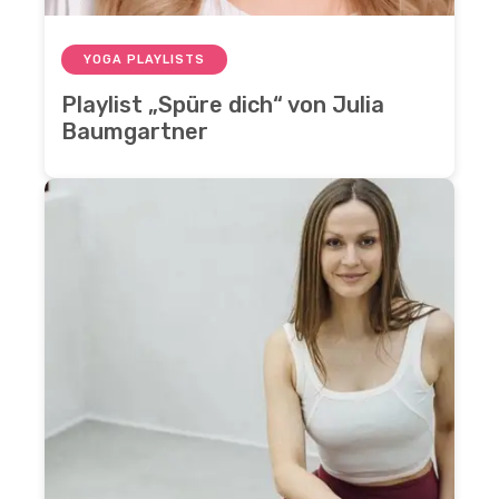
YOGA PLAYLISTS
Playlist „Spüre dich“ von Julia
Baumgartner