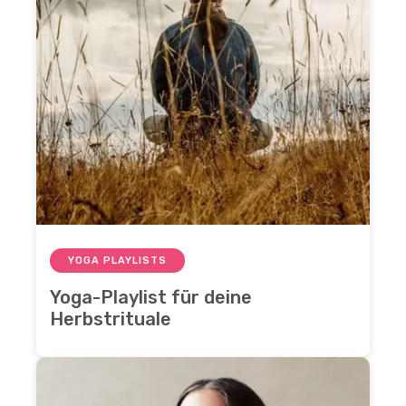
YOGA PLAYLISTS
Yoga-Playlist für deine
Herbstrituale