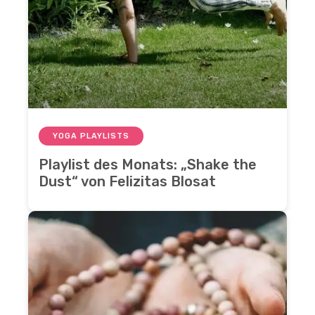
YOGA PLAYLISTS
Playlist des Monats: „Shake the
Dust“ von Felizitas Blosat