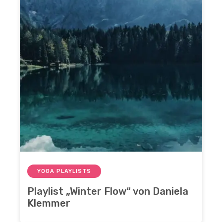
YOGA PLAYLISTS
Playlist „Winter Flow“ von Daniela
Klemmer