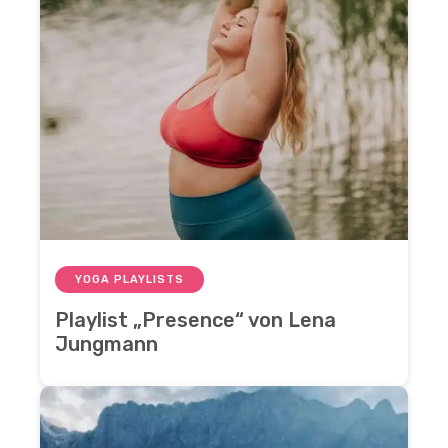
YOGA PLAYLISTS
Playlist „Presence“ von Lena
Jungmann