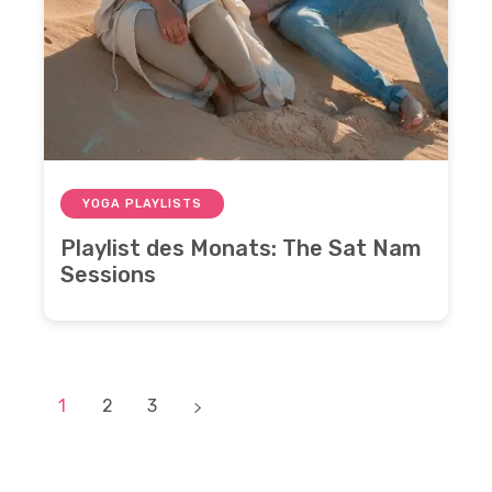
YOGA PLAYLISTS
Playlist des Monats: The Sat Nam
Sessions
1
2
3