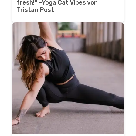
fresh!“ –Yoga Cat Vibes von
Tristan Post