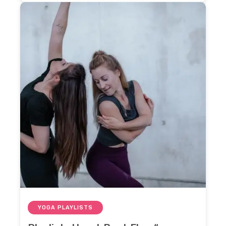
YOGA PLAYLISTS