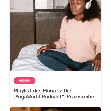
MEDIEN
Playlist des Monats: Die
„YogaWorld Podcast“-Praxisreihe