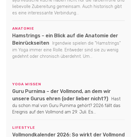
ayurvedische Küche haben nicht nur die farbenfrohe und
liebevolle Zubereitung gemeinsam. Auch historisch gibt
es eine interessante Verbindung...
ANATOMIE
Hamstrings – ein Blick auf die Anatomie der
Beinrückseiten
Irgendwie spielen die "Hamstrings"
im Yoga immer eine Rolle. Entweder sind sie zu wenig
gedehnt oder chronisch überdehnt. Um...
YOGA WISSEN
Guru Purnima – der Vollmond, an dem wir
unsere Gurus ehren (oder lieber nicht?)
Hast
du schon mal von Guru Purnima gehört? 2026 fällt das
Ereignis auf den Vollmond am 29. Juli. Es...
LIFESTYLE
Vollmondkalender 2026: So wirkt der Vollmond