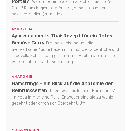
Portal?
Warum reden plötzlich alle über das Lion's
Gate? Kaum beginnt der August, scheint es in den
sozialen Medien (zumindest...
AYURVEDA
Ayurveda meets Thai: Rezept für ein Rotes
Gemüse Curry
Die thailändische und die
ayurvedische Küche haben nicht nur die farbenfrohe und
liebevolle Zubereitung gemeinsam. Auch historisch gibt
es eine interessante Verbindung...
ANATOMIE
Hamstrings – ein Blick auf die Anatomie der
Beinrückseiten
Irgendwie spielen die "Hamstrings"
im Yoga immer eine Rolle. Entweder sind sie zu wenig
gedehnt oder chronisch überdehnt. Um...
YOGA WISSEN