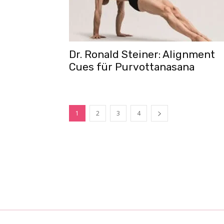
Dr. Ronald Steiner: Alignment
Cues für Purvottanasana
1
2
3
4