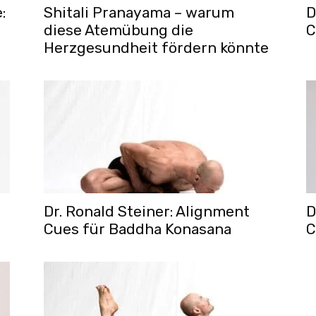
:
Shitali Pranayama – warum
D
diese Atemübung die
C
Herzgesundheit fördern könnte
Dr. Ronald Steiner: Alignment
D
Cues für Baddha Konasana
C