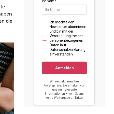
xte
 haben
en die