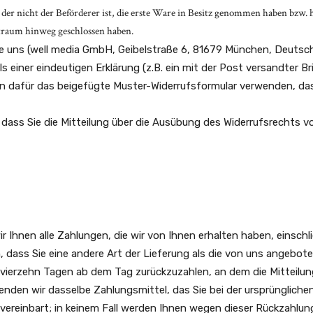
der nicht der Beförderer ist, die erste Ware in Besitz genommen haben bzw. h
itraum hinweg geschlossen haben.
e uns (well media GmbH, Geibelstraße 6, 81679 München, Deutsc
 einer eindeutigen Erklärung (z.B. ein mit der Post versandter Bri
nen dafür das beigefügte Muster-Widerrufsformular verwenden, das
, dass Sie die Mitteilung über die Ausübung des Widerrufsrechts v
r Ihnen alle Zahlungen, die wir von Ihnen erhalten haben, einschl
, dass Sie eine andere Art der Lieferung als die von uns angebo
vierzehn Tagen ab dem Tag zurückzuzahlen, an dem die Mitteilung
nden wir dasselbe Zahlungsmittel, das Sie bei der ursprüngliche
vereinbart; in keinem Fall werden Ihnen wegen dieser Rückzahlun