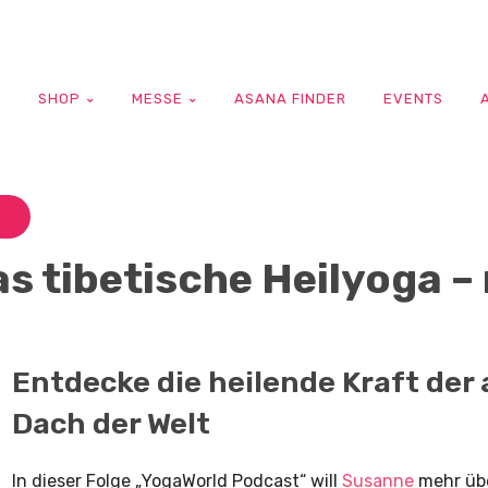
G
SHOP
MESSE
ASANA FINDER
EVENTS
s tibetische Heilyoga –
Entdecke die heilende Kraft de
Dach der Welt
In dieser Folge „YogaWorld Podcast“ will
Susanne
mehr übe