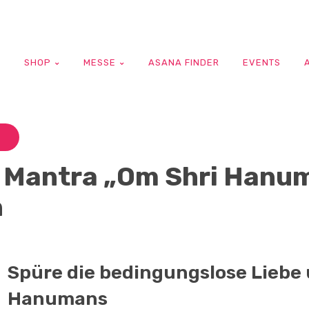
G
SHOP
MESSE
ASANA FINDER
EVENTS
: Mantra „Om Shri Hanu
h
Spüre die bedingungslose Liebe 
Hanumans