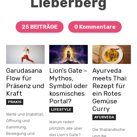
Lieberberg
25 BEITRÄGE
0 Kommentare
Garudasana
Lion’s Gate –
Ayurveda
Flow für
Mythos,
meets Thai:
Präsenz und
Symbol oder
Rezept für
Kraft
kosmisches
ein Rotes
Portal?
Gemüse
PRAXIS
Curry
LIFESTYLE
Weite und Stabilität,
AYURVEDA
Öffnung und
Warum reden
Sammlung,
plötzlich alle über
Die thailändische
Bewegung und
das Lion's Gate?
und die