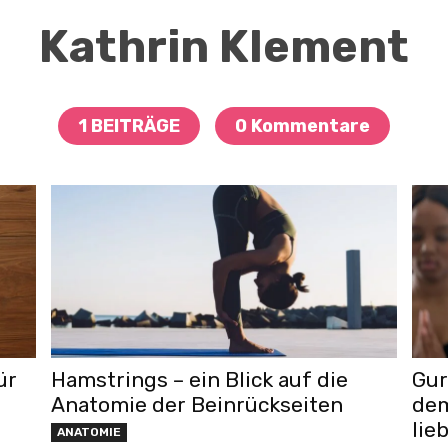
Kathrin Klement
1 BEITRÄGE
0 Kommentare
ür
Hamstrings – ein Blick auf die
Gur
Anatomie der Beinrückseiten
dem
lie
ANATOMIE