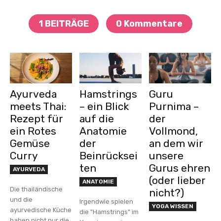
1 BEITRÄGE
0 Kommentare
Ayurveda
Hamstrings
Guru
meets Thai:
– ein Blick
Purnima –
Rezept für
auf die
der
ein Rotes
Anatomie
Vollmond,
Gemüse
der
an dem wir
Curry
Beinrücksei
unsere
ten
Gurus ehren
AYURVEDA
(oder lieber
ANATOMIE
Die thailändische
nicht?)
und die
Irgendwie spielen
YOGA WISSEN
ayurvedische Küche
die "Hamstrings" im
haben nicht nur die