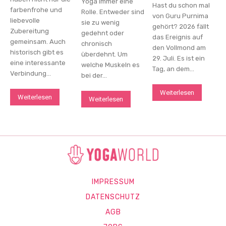
Yoga immer eine
Hast du schon mal
farbenfrohe und
Rolle. Entweder sind
von Guru Purnima
liebevolle
sie zu wenig
gehört? 2026 fällt
Zubereitung
gedehnt oder
das Ereignis auf
gemeinsam. Auch
chronisch
den Vollmond am
historisch gibt es
überdehnt. Um
29. Juli. Es ist ein
eine interessante
welche Muskeln es
Tag, an dem...
Verbindung...
bei der...
Weiterlesen
Weiterlesen
Weiterlesen
IMPRESSUM
DATENSCHUTZ
AGB