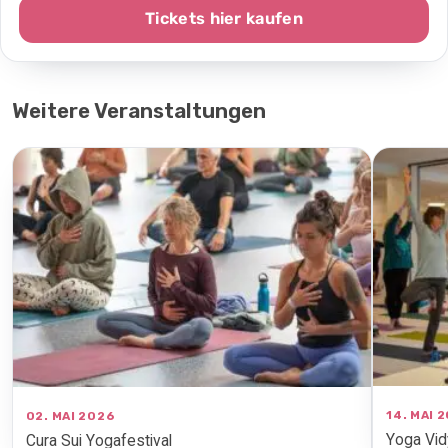
Tickets hier kaufen
Weitere Veranstaltungen
14. MAI 
02. MAI 2026
Yoga Vid
Cura Sui Yogafestival