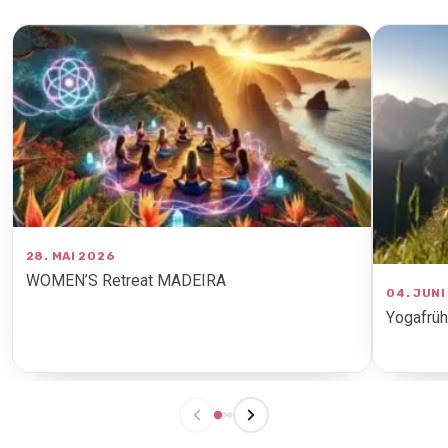
28. MAI 2026
WOMEN’S Retreat MADEIRA
04. JUNI
Yogafrüh