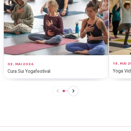
14. MAI 
02. MAI 2026
Yoga Vid
Cura Sui Yogafestival