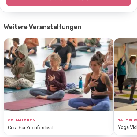
Weitere Veranstaltungen
14. MAI 
02. MAI 2026
Yoga Vid
Cura Sui Yogafestival