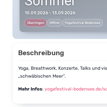
Sommer
10.09.2026 - 13.09.2026
Überlingen
Offline
Yogafestival Bodensee
Beschreibung
Yoga, Breathwork, Konzerte, Talks und vi
„schwäbischen Meer“.
Mehr Infos
:
yogafestival-bodensee.de/