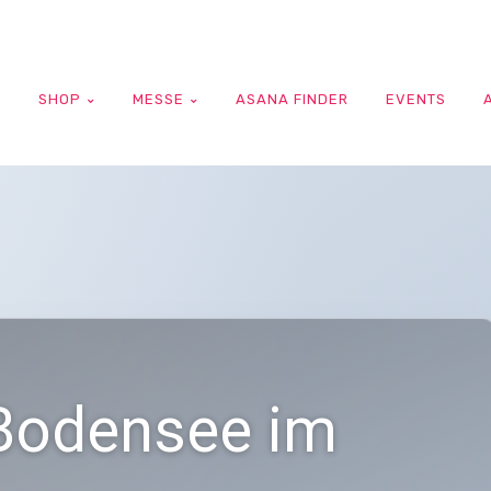
G
SHOP
MESSE
ASANA FINDER
EVENTS
 Bodensee im