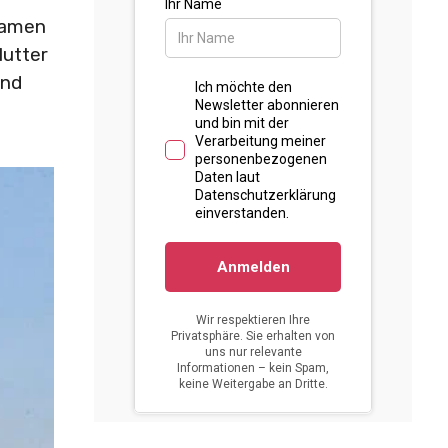
 Namen
Mutter
und