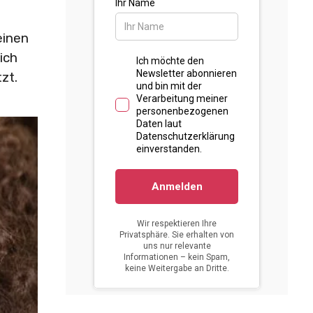
einen
ich
tzt.