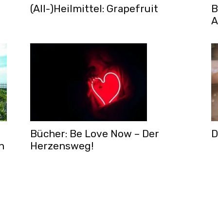
(All-)Heilmittel: Grapefruit
B
A
Bücher: Be Love Now – Der
D
n
Herzensweg!