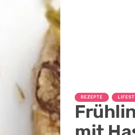
REZEPTE
LIFES
Frühli
mit Ha