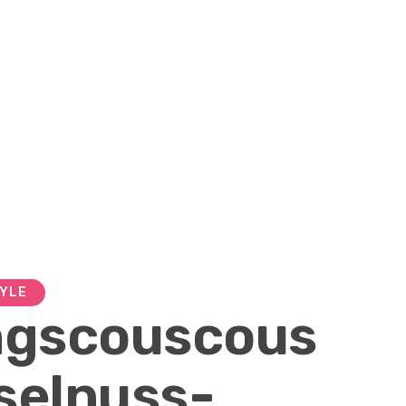
TYLE
ngscouscous
selnuss-