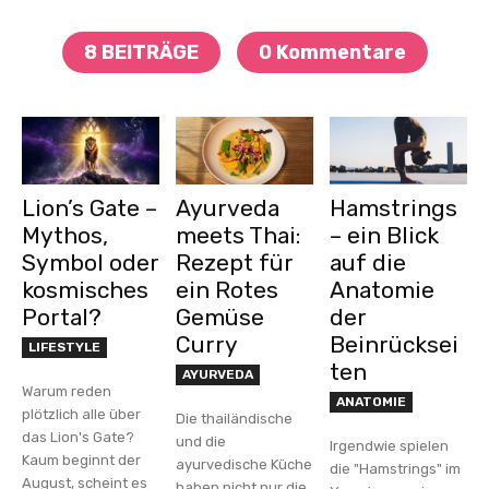
8 BEITRÄGE
0 Kommentare
Lion’s Gate –
Ayurveda
Hamstrings
Mythos,
meets Thai:
– ein Blick
Symbol oder
Rezept für
auf die
kosmisches
ein Rotes
Anatomie
Portal?
Gemüse
der
Curry
Beinrücksei
LIFESTYLE
ten
AYURVEDA
Warum reden
ANATOMIE
plötzlich alle über
Die thailändische
das Lion's Gate?
und die
Irgendwie spielen
Kaum beginnt der
ayurvedische Küche
die "Hamstrings" im
August, scheint es
haben nicht nur die