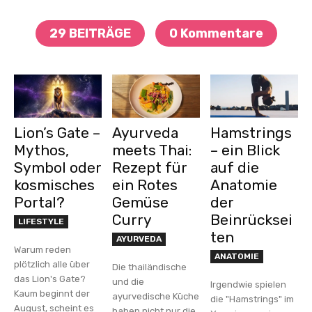
29 BEITRÄGE
0 Kommentare
Lion’s Gate –
Ayurveda
Hamstrings
Mythos,
meets Thai:
– ein Blick
Symbol oder
Rezept für
auf die
kosmisches
ein Rotes
Anatomie
Portal?
Gemüse
der
Curry
Beinrücksei
LIFESTYLE
ten
AYURVEDA
Warum reden
ANATOMIE
plötzlich alle über
Die thailändische
das Lion's Gate?
und die
Irgendwie spielen
Kaum beginnt der
ayurvedische Küche
die "Hamstrings" im
August, scheint es
haben nicht nur die