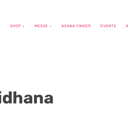
G
SHOP
MESSE
ASANA FINDER
EVENTS
nidhana