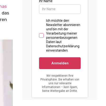
mas
, das
eren