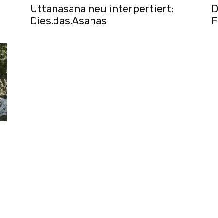
Uttanasana neu interpertiert:
D
Dies.das.Asanas
F