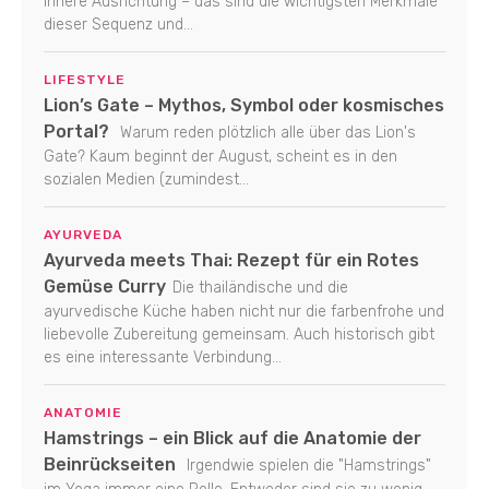
innere Ausrichtung – das sind die wichtigsten Merkmale
dieser Sequenz und...
LIFESTYLE
Lion’s Gate – Mythos, Symbol oder kosmisches
Portal?
Warum reden plötzlich alle über das Lion's
Gate? Kaum beginnt der August, scheint es in den
sozialen Medien (zumindest...
AYURVEDA
Ayurveda meets Thai: Rezept für ein Rotes
Gemüse Curry
Die thailändische und die
ayurvedische Küche haben nicht nur die farbenfrohe und
liebevolle Zubereitung gemeinsam. Auch historisch gibt
es eine interessante Verbindung...
ANATOMIE
Hamstrings – ein Blick auf die Anatomie der
Beinrückseiten
Irgendwie spielen die "Hamstrings"