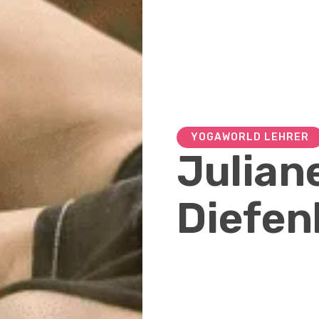
YOGAWORLD LEHRER
Julian
Diefe