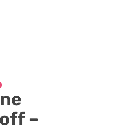
ine
off –