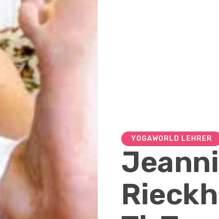
YOGAWORLD LEHRER
Jeann
Rieckh