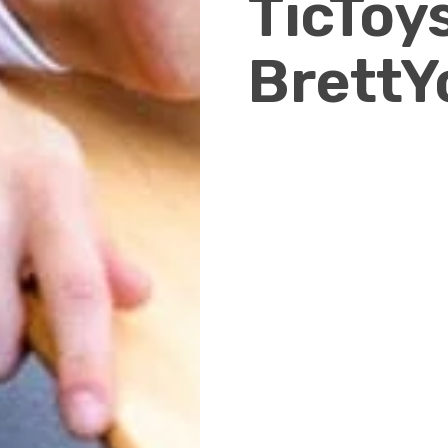
TicToy
BrettY