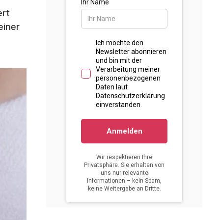
ert
einer