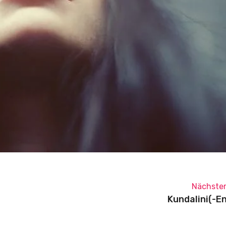
Nächster
Kundalini(-E