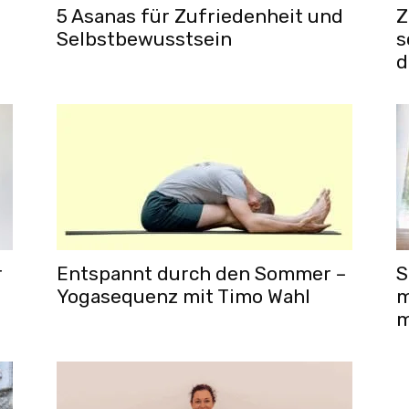
5 Asanas für Zufriedenheit und
Z
Selbstbewusstsein
s
d
r
Entspannt durch den Sommer –
S
Yogasequenz mit Timo Wahl
m
m