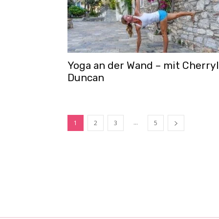
Yoga an der Wand – mit Cherryl
Duncan
...
1
2
3
5