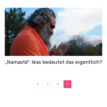
„Namasté“: Was bedeutet das eigentlich?
2
3
4