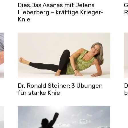
Dies.Das.Asanas mit Jelena
G
Lieberberg – kräftige Krieger-
R
Knie
Dr. Ronald Steiner: 3 Übungen
D
für starke Knie
b