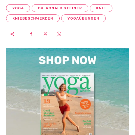
YOGA
DR. RONALD STEINER
KNIE
KNIEBESCHWERDEN
YOGAÜBUNGEN