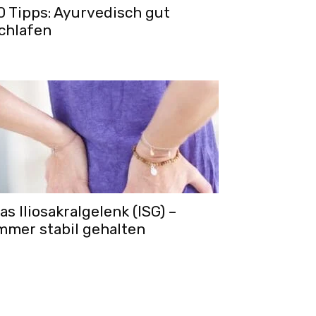
0 Tipps: Ayurvedisch gut
chlafen
as Iliosakralgelenk (ISG) –
mmer stabil gehalten