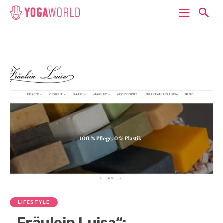
LIFESTYLE
„Fräulein Luisa“: