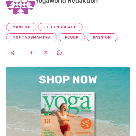
YogaWorld Redaktion
MANTRA
LEIDENSCHAFT
MONTAGSMANTRA
FEUER
PASSION