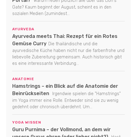
Portal?
Warum reden plötzlich alle über das Lion's
Gate? Kaum beginnt der August, scheint es in den
sozialen Medien (zumindest...
AYURVEDA
Ayurveda meets Thai: Rezept für ein Rotes
Gemüse Curry
Die thailändische und die
ayurvedische Küche haben nicht nur die farbenfrohe und
liebevolle Zubereitung gemeinsam. Auch historisch gibt
es eine interessante Verbindung...
ANATOMIE
Hamstrings – ein Blick auf die Anatomie der
Beinrückseiten
Irgendwie spielen die "Hamstrings"
im Yoga immer eine Rolle. Entweder sind sie zu wenig
gedehnt oder chronisch überdehnt. Um...
YOGA WISSEN
Guru Purnima – der Vollmond, an dem wir
unsere Gurus ehren (oder lieber nicht?)