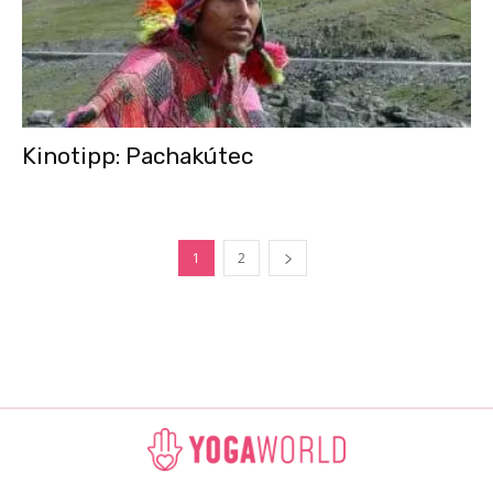
Kinotipp: Pachakútec
1
2