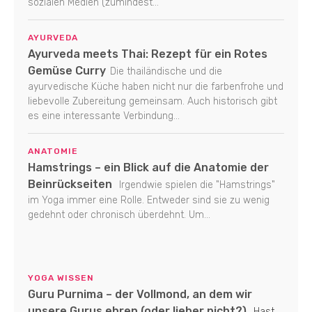
sozialen Medien (zumindest...
AYURVEDA
Ayurveda meets Thai: Rezept für ein Rotes
Gemüse Curry
Die thailändische und die
ayurvedische Küche haben nicht nur die farbenfrohe und
liebevolle Zubereitung gemeinsam. Auch historisch gibt
es eine interessante Verbindung...
ANATOMIE
Hamstrings – ein Blick auf die Anatomie der
Beinrückseiten
Irgendwie spielen die "Hamstrings"
im Yoga immer eine Rolle. Entweder sind sie zu wenig
gedehnt oder chronisch überdehnt. Um...
YOGA WISSEN
Guru Purnima – der Vollmond, an dem wir
unsere Gurus ehren (oder lieber nicht?)
Hast