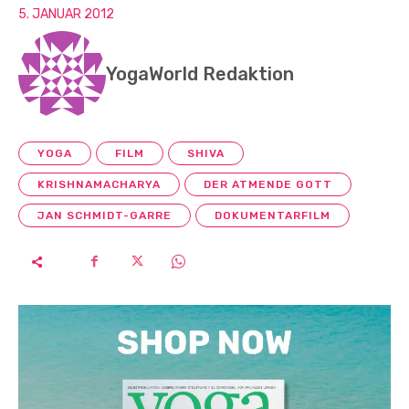
5. JANUAR 2012
YogaWorld Redaktion
YOGA
FILM
SHIVA
KRISHNAMACHARYA
DER ATMENDE GOTT
JAN SCHMIDT-GARRE
DOKUMENTARFILM