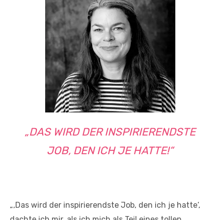
„DAS WIRD DER INSPIRIERENDSTE
JOB, DEN ICH JE HATTE!“
„‚Das wird der inspirierendste Job, den ich je hatte‘,
dachte ich mir, als ich mich als Teil eines tollen