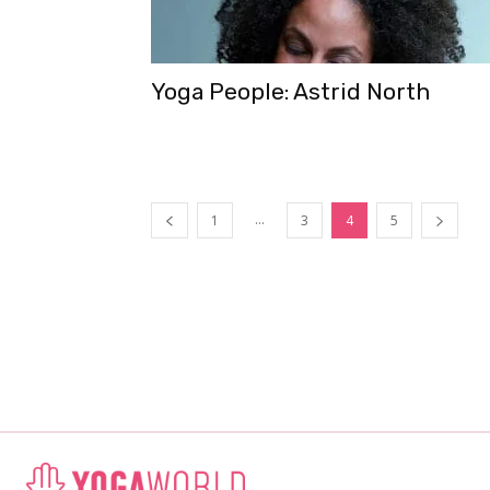
Yoga People: Astrid North
...
1
3
4
5