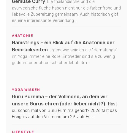
Gemüse Curry
Die thailändische und die
ayurvedische Küche haben nicht nur die farbenfrohe und
liebevolle Zubereitung gemeinsam. Auch historisch gibt
es eine interessante Verbindung...
ANATOMIE
Hamstrings – ein Blick auf die Anatomie der
Beinrückseiten
Irgendwie spielen die "Hamstrings"
im Yoga immer eine Rolle. Entweder sind sie zu wenig
gedehnt oder chronisch überdehnt. Um...
YOGA WISSEN
Guru Purnima – der Vollmond, an dem wir
unsere Gurus ehren (oder lieber nicht?)
Hast
du schon mal von Guru Purnima gehört? 2026 fällt das
Ereignis auf den Vollmond am 29. Juli. Es...
LIFESTYLE