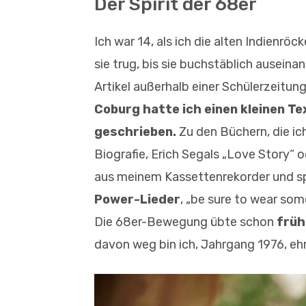
Der Spirit der 68er
Ich war 14, als ich die alten Indienrö
sie trug, bis sie buchstäblich auseina
Artikel außerhalb einer Schülerzeitun
Coburg hatte ich einen kleinen T
geschrieben.
Zu den Büchern, die i
Biografie, Erich Segals „Love Story“
aus meinem Kassettenrekorder und s
Power-Lieder
, „be sure to wear some
Die 68er-Bewegung übte schon
früh
davon weg bin ich, Jahrgang 1976, eh