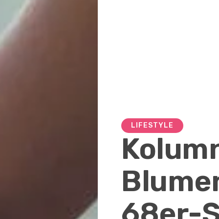
LIFESTYLE
Kolum
Blumen
68er-S