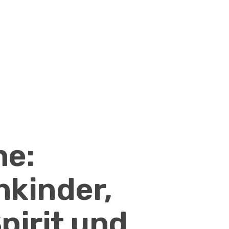
ne:
kinder,
pirit und