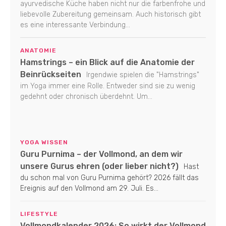
ayurvedische Küche haben nicht nur die farbenfrohe und
liebevolle Zubereitung gemeinsam. Auch historisch gibt
es eine interessante Verbindung...
ANATOMIE
Hamstrings – ein Blick auf die Anatomie der
Beinrückseiten
Irgendwie spielen die "Hamstrings"
im Yoga immer eine Rolle. Entweder sind sie zu wenig
gedehnt oder chronisch überdehnt. Um...
YOGA WISSEN
Guru Purnima – der Vollmond, an dem wir
unsere Gurus ehren (oder lieber nicht?)
Hast
du schon mal von Guru Purnima gehört? 2026 fällt das
Ereignis auf den Vollmond am 29. Juli. Es...
LIFESTYLE
Vollmondkalender 2026: So wirkt der Vollmond