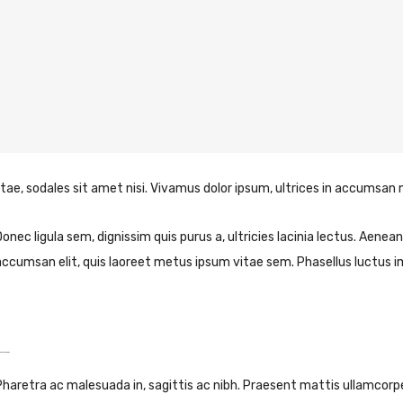
tae, sodales sit amet nisi. Vivamus dolor ipsum, ultrices in accumsan ne
Donec ligula sem, dignissim quis purus a, ultricies lacinia lectus. Aenean 
accumsan elit, quis laoreet metus ipsum vitae sem. Phasellus luctus i
tortor ipsum
Pharetra ac malesuada in, sagittis ac nibh. Praesent mattis ullamcorp