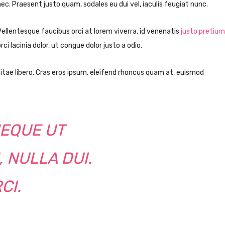
nec. Praesent justo quam, sodales eu dui vel, iaculis feugiat nunc.
Pellentesque faucibus orci at lorem viverra, id venenatis
justo pretium
rci lacinia dolor, ut congue dolor justo a odio.
vitae libero. Cras eros ipsum, eleifend rhoncus quam at, euismod
NEQUE UT
 NULLA DUI.
CI.